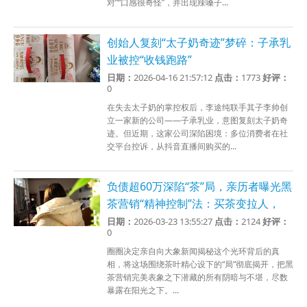
对”“口感很奇怪”，并出现辣嗓子...
创始人复刻“太子奶奇迹”梦碎：子承乳
业被控“收钱跑路”
日期：
2026-04-16 21:57:12
点击：
1773
好评：
0
在失去太子奶的掌控权后，李途纯联手其子李帅创
立一家新的公司——子承乳业，意图复刻太子奶奇
迹。但近期，这家公司深陷困境：多位消费者在社
交平台控诉，从抖音直播间购买的...
负债超60万深陷“茶”局，亲历者曝光黑
茶营销“精神控制”法：买茶变拉人，
日期：
2026-03-23 13:55:27
点击：
2124
好评：
0
圈圈决定亲自向大象新闻揭秘这个光环背后的真
相，将这场围绕茶叶精心设下的“局”彻底揭开，把黑
茶营销完美表象之下潜藏的所有阴暗与不堪，尽数
暴露在阳光之下。...