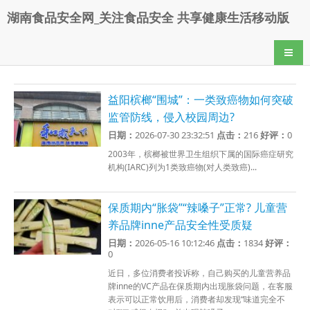
湖南食品安全网_关注食品安全 共享健康生活移动版
导航
益阳槟榔“围城”：一类致癌物如何突破
监管防线，侵入校园周边?
日期：
2026-07-30 23:32:51
点击：
216
好评：
0
2003年，槟榔被世界卫生组织下属的国际癌症研究
机构(IARC)列为1类致癌物(对人类致癌)...
保质期内“胀袋”“辣嗓子”正常? 儿童营
养品牌inne产品安全性受质疑
日期：
2026-05-16 10:12:46
点击：
1834
好评：
0
近日，多位消费者投诉称，自己购买的儿童营养品
牌inne的VC产品在保质期内出现胀袋问题，在客服
表示可以正常饮用后，消费者却发现“味道完全不