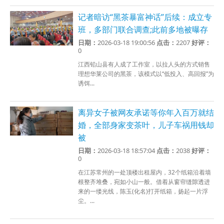
记者暗访“黑茶暴富神话”后续：成立专
班，多部门联合调查;此前多地被曝存
日期：
2026-03-18 19:00:56
点击：
2207
好评：
0
江西铅山县有人成了工作室，以拉人头的方式销售
理想华莱公司的黑茶，该模式以“低投入、高回报”为
诱饵...
离异女子被网友承诺等你年入百万就结
婚，全部身家变茶叶，儿子车祸用钱却
被
日期：
2026-03-18 18:57:04
点击：
2038
好评：
0
在江苏常州的一处顶楼出租屋内，32个纸箱沿着墙
根整齐堆叠，宛如小山一般。借着从窗帘缝隙透进
来的一缕光线，陈玉(化名)打开纸箱，扬起一片浮
尘。...