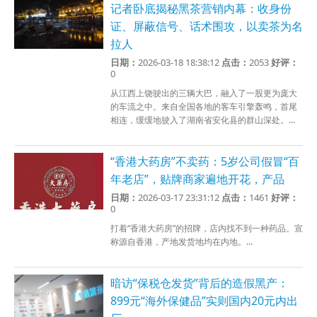
记者卧底揭秘黑茶营销内幕：收身份
证、屏蔽信号、话术围攻，以卖茶为名
拉人
日期：
2026-03-18 18:38:12
点击：
2053
好评：
0
从江西上饶驶出的三辆大巴，融入了一股更为庞大
的车流之中。来自全国各地的客车引擎轰鸣，首尾
相连，缓缓地驶入了湖南省安化县的群山深处。...
“香港大药房”不卖药：5岁公司假冒“百
年老店”，贴牌商家遍地开花，产品
日期：
2026-03-17 23:31:12
点击：
1461
好评：
0
打着“香港大药房”的招牌，店内找不到一种药品。宣
称源自香港，产地发货地均在内地。...
暗访“保税仓发货”背后的造假黑产：
899元“海外保健品”实则国内20元内出