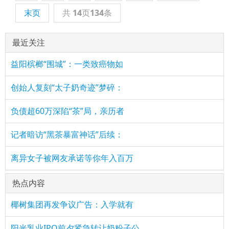
末页
共
14
页
134
条
最近关注
益阳槟榔“围城”：一类致癌物如
创始人复刻“太子奶奇迹”梦碎：
负债超60万深陷“茶”局，亲历者
记者暗访“黑茶暴富神话”后续：
离异女子被网友承诺等你年入百万
热点内容
椰树集团再发争议广告：入学就有
阳光乳业IPO前夕紧急转让奶粉子公