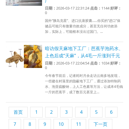
厂
日期：
2026-03-17 22:31:24
点击：
1144
好评：
0
国外“胰岛克星”、进口抗衰胶囊……你买的“进口”保
健品可能只有微量功效成分，甚至无任何功效添
加，实际上，可能根本没出过国门。...
暗访假天麻地下工厂：芭蕉芋泡药水、
上色后成“天麻”，从4毛一斤涨到千元
日期：
2026-03-17 22:04:54
点击：
1034
好评：
0
今年春节前后，记者耗时月余走访云南多地发现，
一些建在村落里的隐蔽地下工厂，通过添加特制药
水、泡亚硫酸钠，上人工色素等方法，让成本4毛钱
一斤的芭蕉芋，成了数百元甚至上...
首页
1
2
3
4
5
6
7
8
9
10
11
下一页