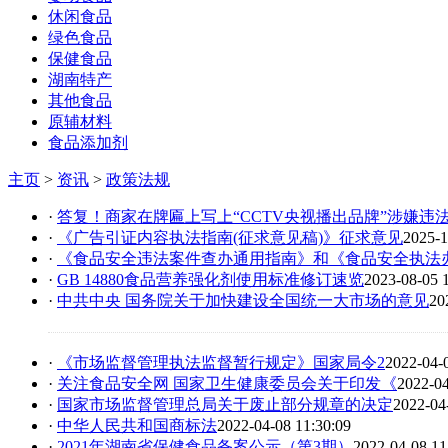
休闲食品
绿色食品
保健食品
湖南特产
其他食品
原辅材料
食品添加剂
主页
>
资讯
>
政策法规
·
答复！商家在牌匾上写上“CCTV央视播出品牌”涉嫌违
·
《广告引证内容执法指南(征求意见稿)》征求意见
2025-1
·
《食品安全违法案件查办通用指南》和《食品安全执法办
·
GB 14880食品营养强化剂使用标准修订速览
2023-08-05 
·
中共中央 国务院关于加快建设全国统一大市场的意见
20
·
《市场监督管理执法监督暂行规定》国家局令2
2022-04-
·
关注食品安全网 国家卫生健康委员会关于印发《
2022-04
·
国家市场监督管理总局关于废止部分规章的决定
2022-04
·
中华人民共和国商标法
2022-04-08 11:30:09
·
2021年湖南省保健食品备案公示（第3期）
2022-04-08 11