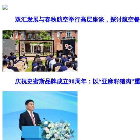
双汇发展与春秋航空举行高层座谈，探讨航空餐
庆祝史蜜斯品牌成立90周年：以“亚麻籽猪肉”