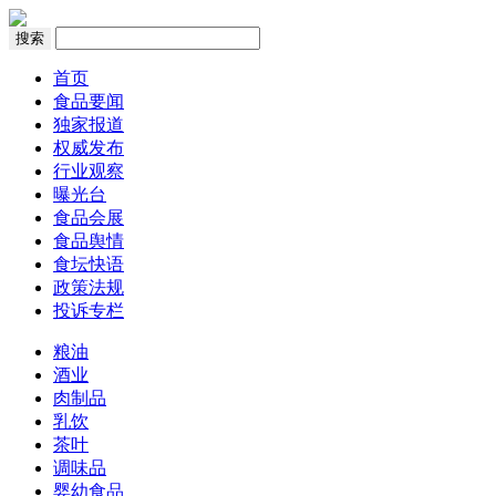
搜索
首页
食品要闻
独家报道
权威发布
行业观察
曝光台
食品会展
食品舆情
食坛快语
政策法规
投诉专栏
粮油
酒业
肉制品
乳饮
茶叶
调味品
婴幼食品