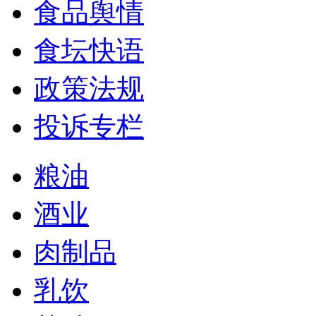
食品舆情
食坛快语
政策法规
投诉专栏
粮油
酒业
肉制品
乳饮