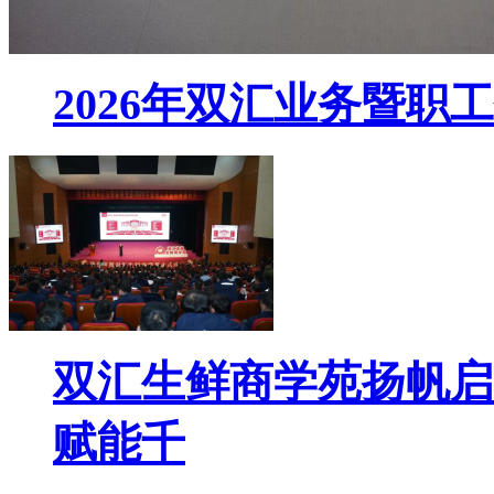
2026年双汇业务暨
双汇生鲜商学苑扬帆启
赋能千