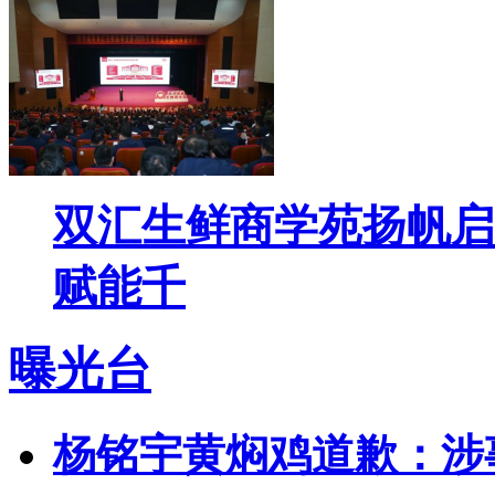
双汇生鲜商学苑扬帆启
赋能千
曝光台
杨铭宇黄焖鸡道歉：涉