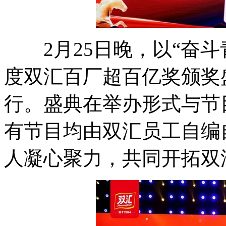
2月25日晚，以“奋斗青
度双汇百厂超百亿奖颁奖
行。盛典在举办形式与节
有节目均由双汇员工自编
人凝心聚力，共同开拓双