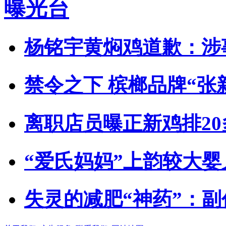
曝光台
杨铭宇黄焖鸡道歉：涉
禁令之下 槟榔品牌“张
离职店员曝正新鸡排2
“爱氏妈妈”上韵较大
失灵的减肥“神药”：