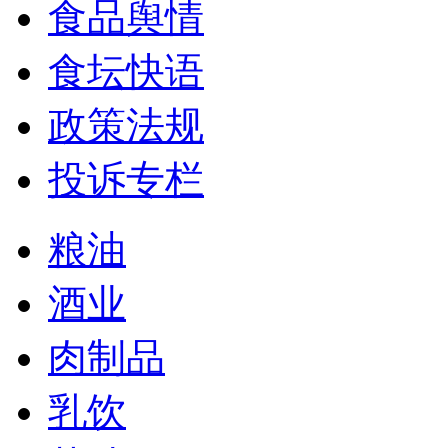
食品舆情
食坛快语
政策法规
投诉专栏
粮油
酒业
肉制品
乳饮