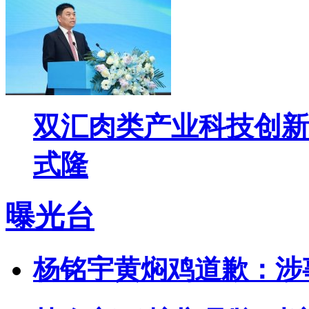
双汇肉类产业科技创新
式隆
曝光台
杨铭宇黄焖鸡道歉：涉