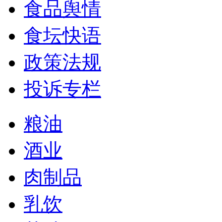
食品舆情
食坛快语
政策法规
投诉专栏
粮油
酒业
肉制品
乳饮