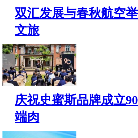
双汇发展与春秋航空举
文旅
庆祝史蜜斯品牌成立9
端肉