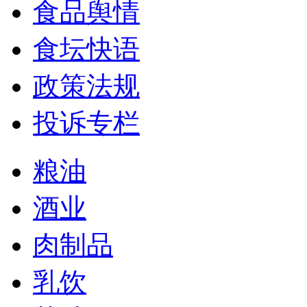
食品舆情
食坛快语
政策法规
投诉专栏
粮油
酒业
肉制品
乳饮