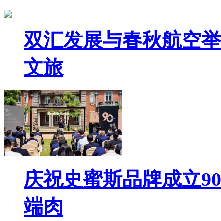
双汇发展与春秋航空举
文旅
庆祝史蜜斯品牌成立9
端肉