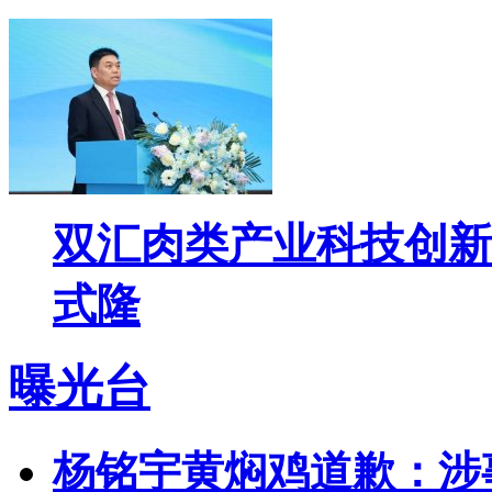
双汇肉类产业科技创新
式隆
曝光台
杨铭宇黄焖鸡道歉：涉